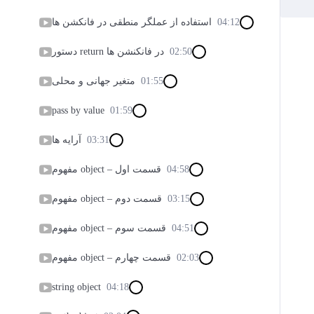
04:12
استفاده از عملگر منطقی در فانکشن ها
02:50
دستور return در فانکنشن ها
01:55
متغیر جهانی و محلی
pass by value
01:59
03:31
آرایه ها
04:58
مفهوم object – قسمت اول
03:15
مفهوم object – قسمت دوم
04:51
مفهوم object – قسمت سوم
02:03
مفهوم object – قسمت چهارم
string object
04:18