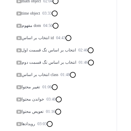
math object
02:04
time object
03:33
04:50
مفهوم dom
04:43
انتخاب بر اساس id
02:46
انتخاب بر اساس تگ قسمت اول
01:46
انتخاب بر اساس تگ قسمت دوم
01:48
انتخاب بر اساس class
01:06
تغییر محتوا
03:40
خواندن محتوا
01:16
تعویض محتوا
03:03
رویدادها