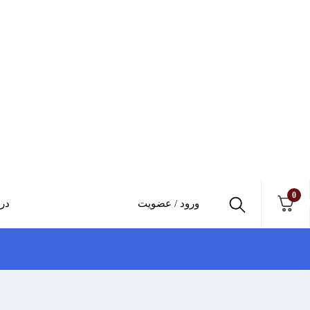
0
ورود / عضویت
درب