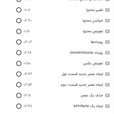
تغییر محتوا
01:06
خواندن محتوا
03:40
تعویض محتوا
01:16
رویدادها
03:03
رویداد onovermouse
02:28
تعویض عکس
01:50
ایجاد عنصر جدید قسمت اول
04:43
ایجاد عنصر جدید قسمت دوم
02:54
حذف یک عنصر
04:16
ایجاد یک attribute
02:38