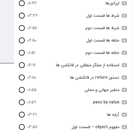
اپراتورها
06:42
شرط ها قسمت اول
03:39
شرط ها قسمت دوم
02:58
حلقه ها قسمت اول
02:50
حلقه ها قسمت دوم
01:51
استفاده از عملگر منطقی در فانکشن ها
04:12
دستور return در فانکنشن ها
02:50
متغیر جهانی و محلی
01:55
01:59
pass by value
آرایه ها
03:31
مفهوم object – قسمت اول
04:58