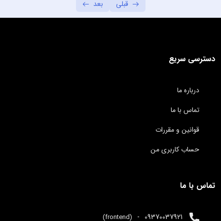
قبلی
بعد
دستور font-weight
00:55
استفاده از css خارجی
03:41
دستور text-decoration
01:56
دسترسی سریع
دستور italic-fonts
01:56
درباره ما
مفهوم web-colors
05:01
تماس با ما
استفاده از inline-style
02:42
قوانین و مقررات
دستور font-sizes – توضیحات بیشتر
01:56
حساب کاربری من
دستور line-height
01:34
قسمت های تشکیل دهنده المان – قسمت اول
01:56
تماس با ما
قسمت های تشکیل دهنده المان – قسمت دوم
05:23
-
09370037921
(frontend)