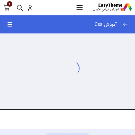
0
آموزش Css
آموزش css
0/59
دستور font-size
04:04
مفهوم selector
03:19
دستور border
01:39
مفهوم وراثت و overriding
05:01
مفهوم class قسمت اول
04:16
مفهوم class قسمت دوم
05:01
دستور font-family
01:56