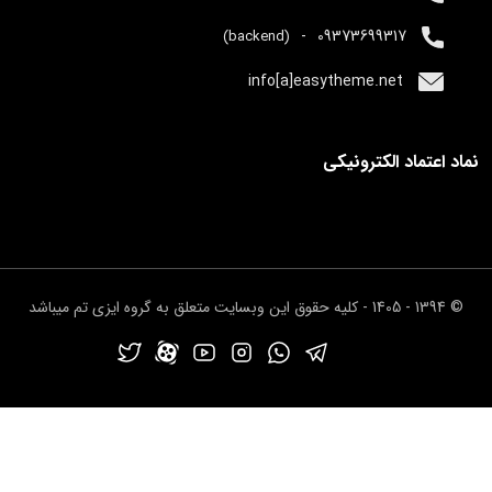
قسمت های تشکیل دهنده المان – قسمت سوم
03:51
-
09373699317
(backend)
قسمت های تشکیل دهنده المان – قسمت چهارم
03:34
info[a]easytheme.net
دستور background-image
01:36
مفهوم id
01:45
نماد اعتماد الکترونیکی
دستور text-align
01:31
دستور border – قسمت اول
02:27
دستور border – قسمت دوم
03:30
© 1394 - 1405 - کلیه حقوق این وبسایت متعلق به گروه ایزی تم میباشد
مفهوم div
05:57
مفهوم span
02:33
مفهوم استفاده از css مشترک
03:49
استفاده از افکت
04:56