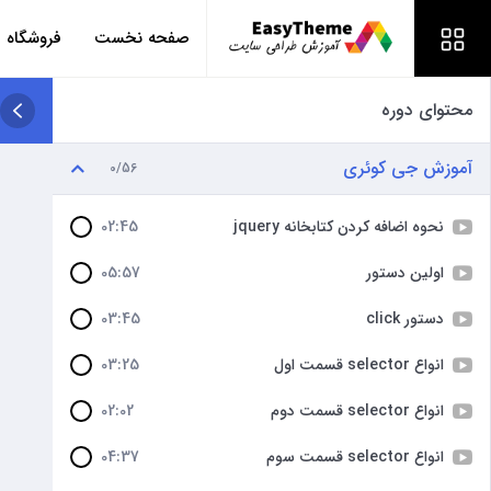
صفحه نخست
فروشگاه
محتوای دوره
آموزش جی کوئری
0/56
نحوه اضافه کردن کتابخانه jquery
02:45
اولین دستور
05:57
دستور click
03:45
انواع selector قسمت اول
03:25
انواع selector قسمت دوم
02:02
انواع selector قسمت سوم
04:37