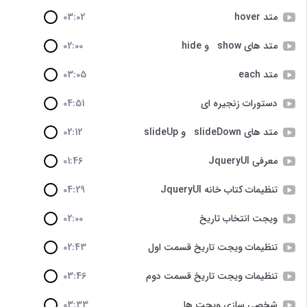
متد hover
03:02
متد های show و hide
02:00
متد each
03:05
دستورات زنجیره ای
04:51
متد های slideDown و slideUp
02:12
معرفی JqueryUI
01:46
تنظیمات کتاب خانه JqueryUI
04:29
ویجت انتخاب تاریخ
02:00
تنظیمات ویجت تاریخ قسمت اول
02:43
تنظیمات ویجت تاریخ قسمت دوم
03:46
شخصی سازی ویجت ها
03:33