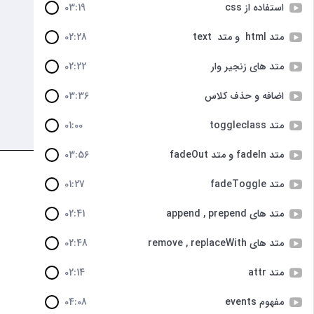
استفاده از css
03:19
متد html و متد text
02:28
متد های زنجیر وار
02:22
اضافه و حذف کلاس
03:36
متد toggleclass
01:00
متد fadeIn و متد fadeOut
03:56
متد fadeToggle
01:27
متد های append , prepend
02:41
متد های remove , replaceWith
02:48
متد attr
02:14
مفهوم events
04:08