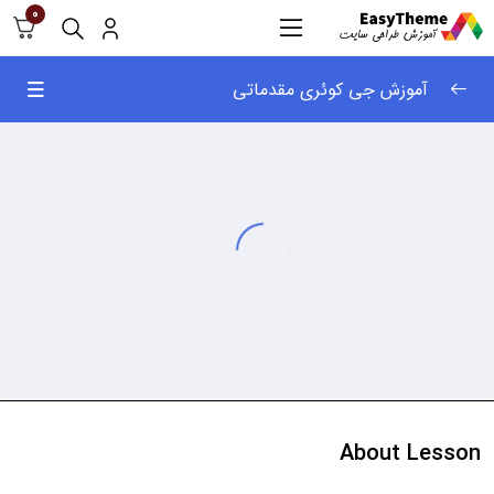
0
آموزش جی کوئری مقدماتی
آموزش جی کوئری
0/56
نحوه اضافه کردن کتابخانه jquery
02:45
اولین دستور
05:57
دستور click
03:45
انواع selector قسمت اول
03:25
انواع selector قسمت دوم
02:02
انواع selector قسمت سوم
04:37
About Lesson
استفاده از css
03:19