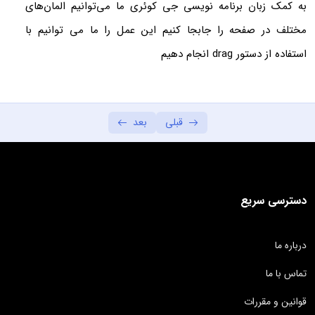
به کمک زبان برنامه نویسی جی کوئری ما می‌توانیم المان‌های
متد html و متد text
02:28
مختلف در صفحه را جابجا کنیم این عمل را ما می توانیم با
متد های زنجیر وار
02:22
استفاده از دستور drag انجام دهیم
اضافه و حذف کلاس
03:36
متد toggleclass
01:00
قبلی
بعد
متد fadeIn و متد fadeOut
03:56
متد fadeToggle
01:27
دسترسی سریع
متد های append , prepend
02:41
متد های remove , replaceWith
02:48
درباره ما
متد attr
02:14
تماس با ما
مفهوم events
04:08
قوانین و مقررات