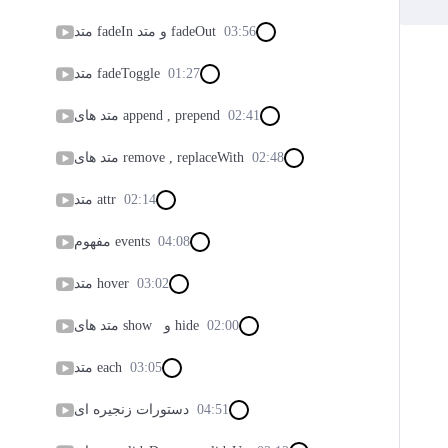
03:56
متد fadeIn و متد fadeOut
01:27
متد fadeToggle
02:41
متد های append , prepend
02:48
متد های remove , replaceWith
02:14
متد attr
04:08
مفهوم events
03:02
متد hover
02:00
متد های show و hide
03:05
متد each
04:51
دستورات زنجیره ای