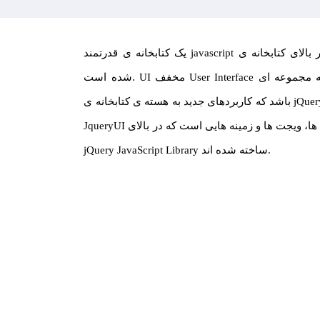
یک کتابخانه ی قدرتمند javascript می باشد که در بالای کتابخانه ی jQuery JavaScript ساخته
شده است. UI مخفف User Interface می باشد، که مجموعه ای plug-in ها برای jQuery می
باشد که کاربردهای جدید به هسته ی کتابخانه ی jQuery اضافه می کند. مجموعه ی plug-in ها در
JqueryUI حاوی تعاملات اینترفیس، تاثیرات، انیمیشن ها، ویجت ها و زمینه هایی است که در بالای
jQuery JavaScript Library ساخته شده اند.