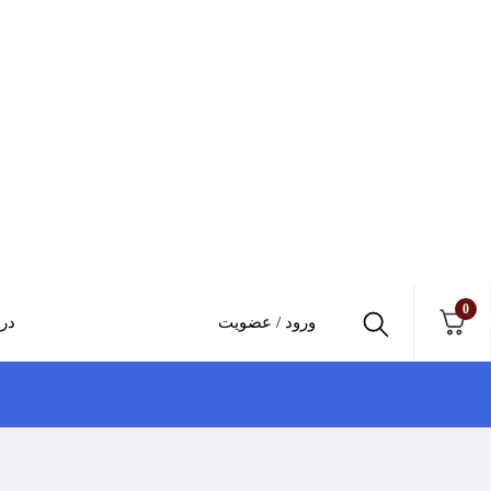
0
ورود / عضویت
درب