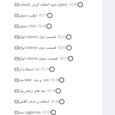
02:45
نحوه اضافه کردن کتابخانه jquery
05:57
اولین دستور
03:45
دستور click
03:25
انواع selector قسمت اول
02:02
انواع selector قسمت دوم
04:37
انواع selector قسمت سوم
03:19
استفاده از css
02:28
متد html و متد text
02:22
متد های زنجیر وار
03:36
اضافه و حذف کلاس
01:00
متد toggleclass