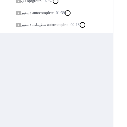
02:57
تگ optgroup
01:39
دستور autocomplete
02:18
تنظیمات دستور autocomplete