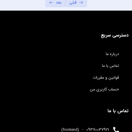
قبلی
بعد
استفاده از snippet ها و ایجاد snippet
06:31
نصب snippet ها آماده
02:30
آموزش کد نویسی سریع با افزونه emmet
06:19
دسترسی سریع
ایجاد و مدیریت سریع فایل ها و پوشه ها
01:56
درباره ما
ایجاد و مدیریت پنجره های چند گانه
01:56
تماس با ما
ایجاد و مدیریت پروژه ها
03:28
قوانین و مقررات
کامنت نویسی و ایجاد کامنت اختصاصی
04:02
حساب کاربری من
تماس با ما
-
09370037921
(frontend)