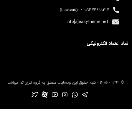
-
09373699317
(backend)
info[a]easytheme.net
نماد اعتماد الکترونیکی
© 1394 - 1405 - کلیه حقوق این وبسایت متعلق به گروه ایزی تم میباشد