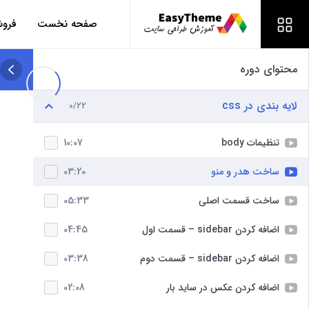
صفحه نخست
فروش
محتوای دوره
لایه بندی در css
0/22
تنظیمات body
10:07
ساخت هدر و منو
03:20
ساخت قسمت اصلی
05:33
اضافه کردن sidebar – قسمت اول
04:45
اضافه کردن sidebar – قسمت دوم
03:38
اضافه کردن عکس در ساید بار
02:08