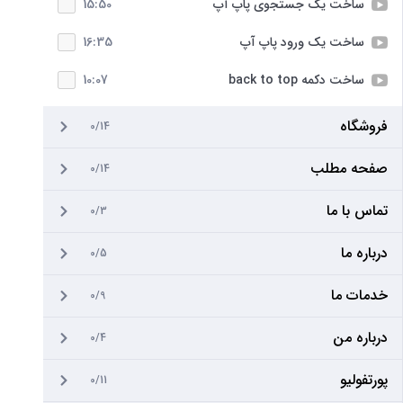
ساخت یک جستجوی پاپ آپ
15:50
ساخت یک ورود پاپ آپ
16:35
ساخت دکمه back to top
10:07
فروشگاه
0/14
صفحه مطلب
0/14
تماس با ما
0/3
درباره ما
0/5
خدمات ما
0/9
درباره من
0/4
پورتفولیو
0/11