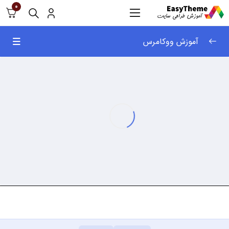
0
آموزش ووکامرس
آموزش woocommerce
0/23
نصب ووکامرس
07:29
منوی دسته بندی و برچسب ها
10:04
ایجاد و مدیریت ویژگی ها
06:43
اضافه کردن محصولات – اطلاعات عمومی محصول
06:42
اضافه کردن محصول گروهی و فروشگاه خارجی
05:39
اضافه کردن محصول دارای ویژگی های متفاوت ( سایز
06:02
– رنگ)