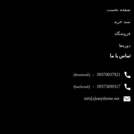
صفحه نخست
سبد خرید
فروشگاه
دوره‌ها
تماس با ما
(frontend)
-
09370037921
(backend)
-
09373699317
info[a]easytheme.net
© 1394 - 1405 - کلیه حقوق این وبسایت متعلق به گروه ایزی تم
میباشد