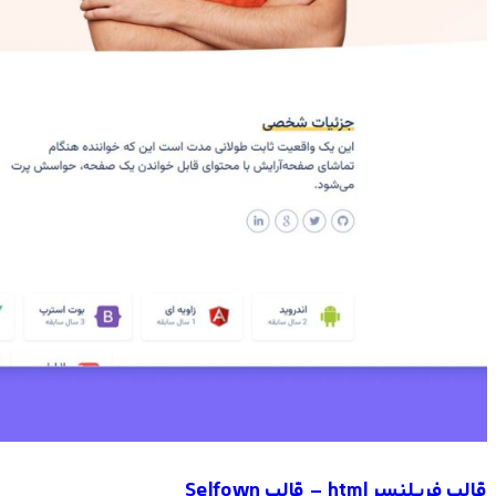
قالب فریلنسر html – قالب Selfown