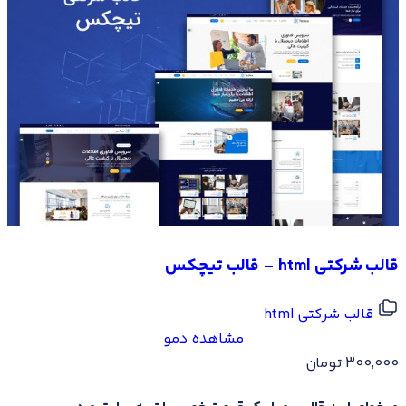
Manha
عدد
قالب شرکتی html – قالب تیچکس
قال
قالب شرکتی html
مشاهده دمو
300,000
تومان
0