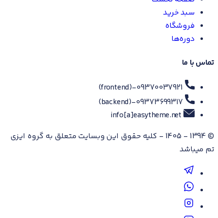
سبد خرید
فروشگاه
دوره‌ها
تماس با ما
(frontend)
-
09370037921
(backend)
-
09373699317
info[a]easytheme.net
© 1394 - 1405 - کلیه حقوق این وبسایت متعلق به گروه ایزی
تم میباشد