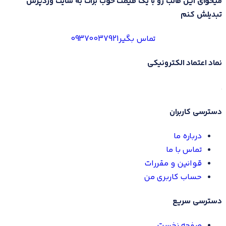
میخوای این قالب رو با یک قیمت خوب برات به سایت وردپرس
تبدیلش کنم
تماس بگیر
09370037921
نماد اعتماد الکترونیکی
دسترسی کاربران
درباره ما
تماس با ما
قوانین و مقررات
حساب کاربری من
دسترسی سریع
صفحه نخست