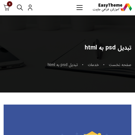
0
تبدیل psd به html
صفحه نخست
•
خدمات
•
تبدیل psd به html