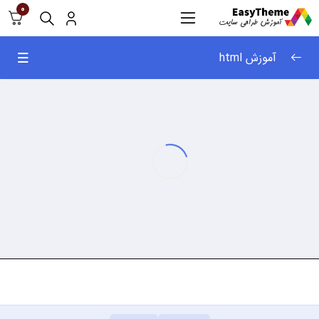
0
آموزش html
آموزش html
0/29
ساخت اولین صفحه
12:25
فاصله ها و کامنت ها
02:52
انواع لیست ها
03:43
جداول تگ table
04:55
وب لینک ها تگ a – قسمت اول
03:49
وب لینک ها تگ a – قسمت دوم
05:00
اضافه کردن عکس
03:03