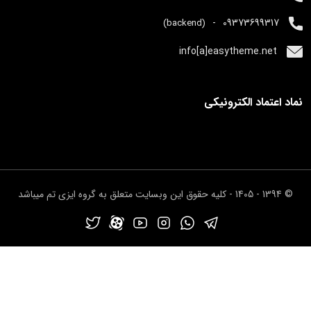
تگ fieldset
01:30
-
09373699317
(backend)
02:07
attributes
info[a]easytheme.net
عنصر متا
02:40
کاراکتر های مخصوص
01:58
نماد اعتماد الکترونیکی
تگ های i ، b ، strong و em
01:43
تگ iframe
04:33
تگ های sub , sup
01:19
© 1394 - 1405 - کلیه حقوق این وبسایت متعلق به گروه ایزی تم میباشد
02:01
attribute title
تگ audio
02:09
attribute های تگ audio
01:59
تگ video
01:25