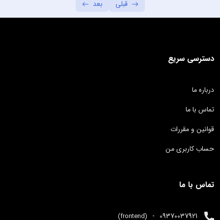
قبلی
بعد
تغییر سایز تصویر
01:56
المنت های تو در تو
01:41
ورودی ها – تگ input – در فرم
02:57
دسترسی سریع
برچسب ورودی ها lable در فرم
04:03
درباره ما
ورودی های چند خطه textarea در فرم
03:05
تماس با ما
دکمه های رادیویی در فرم
02:27
قوانین و مقررات
چک باکس ها در فرم
01:29
حساب کاربری من
ورود های مخصوص اعداد در فرم
02:00
لیست های کشویی در فرم
01:36
تماس با ما
ورودی های تاریخ در فرم
01:35
-
09370037921
(frontend)